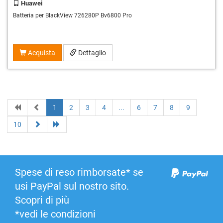
Huawei
Batteria per BlackView 726280P Bv6800 Pro
Acquista
Dettaglio
1
2
3
4
...
6
7
8
9
10
Spese di reso rimborsate* se
usi PayPal sul nostro sito.
Scopri di più
*vedi le condizioni