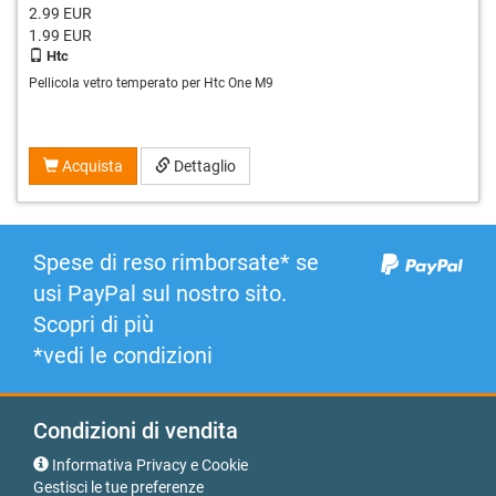
2.99 EUR
1.99
EUR
Htc
Pellicola vetro temperato per Htc One M9
Acquista
Dettaglio
Spese di reso rimborsate* se
usi PayPal sul nostro sito.
Scopri di più
*vedi le condizioni
Condizioni di vendita
Informativa Privacy e Cookie
Gestisci le tue preferenze