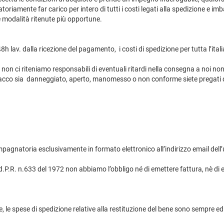
atoriamente far carico per intero di tutti i costi legati alla spedizione e im
le modalità ritenute più opportune.
h lav. dalla ricezione del pagamento, i costi di spedizione per tutta l’itali
 non ci riteniamo responsabili di eventuali ritardi nella consegna a noi non
pacco sia danneggiato, aperto, manomesso o non conforme siete pregati d
mpagnatoria esclusivamente in formato elettronico all’indirizzo email del
del d.P.R. n.633 del 1972 non abbiamo l’obbligo né di emettere fattura, nè 
, le spese di spedizione relative alla restituzione del bene sono sempre ed 