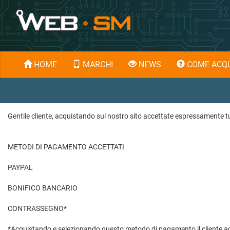
HOME
MARCHI
NEWS
COME ACQU
Gentile cliente, acquistando sul nostro sito accettate espressamente tut
METODI DI PAGAMENTO ACCETTATI
PAYPAL
BONIFICO BANCARIO
CONTRASSEGNO*
*Acquistando e selezionando questo metodo di pagamento il cliente acc