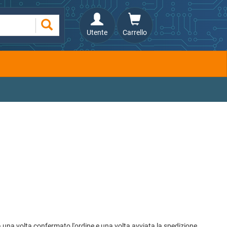
Utente
Carrello
una volta confermato l'ordine e una volta avviata la spedizione