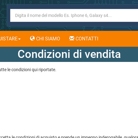
ISTARE
CHI SIAMO
CONTATTI
Condizioni di vendita
te le condizioni qui riportate.
etta le condizioni di acquisto e prende un impegno inderogabile, qualora 