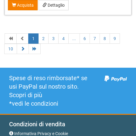
Acquista
Dettaglio
1
2
3
4
...
6
7
8
9
10
Spese di reso rimborsate* se
usi PayPal sul nostro sito.
Scopri di più
*vedi le condizioni
Condizioni di vendita
Informativa Privacy e Cookie