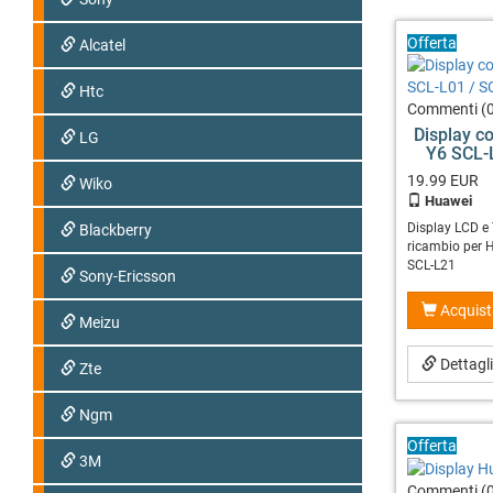
Offerta
Alcatel
Htc
Commenti (0
Display c
LG
Y6 SCL-
19.99
EUR
Wiko
Huawei
Display LCD e
Blackberry
ricambio per 
SCL-L21
Sony-Ericsson
Acquist
Meizu
Dettagl
Zte
Ngm
Offerta
3M
Commenti (0