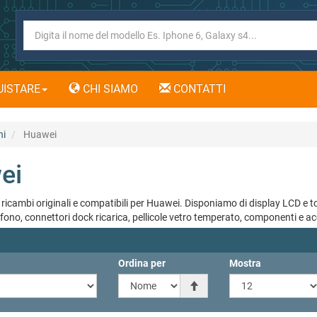
ISTARE
CHI SIAMO
CONTATTI
hi
Huawei
ei
ricambi originali e compatibili per Huawei. Disponiamo di display LCD e tou
fono, connettori dock ricarica, pellicole vetro temperato, componenti e ac
Ordina per
Mostra