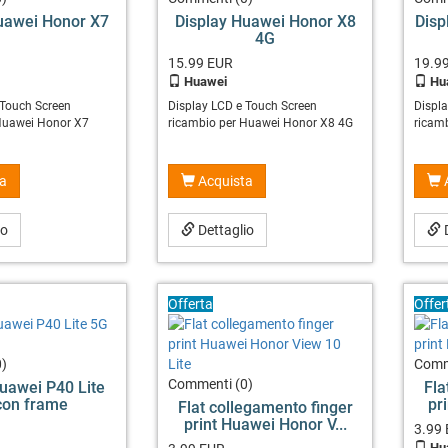
uawei Honor X7
Display Huawei Honor X8
Disp
4G
15.99
EUR
19.9
Huawei
Hu
 Touch Screen
Display LCD e Touch Screen
Displ
Huawei Honor X7
ricambio per Huawei Honor X8 4G
ricam
a
Acquista
io
Dettaglio
D
Offerta
Offer
)
Comm
Commenti (0)
uawei P40 Lite
Fla
con frame
pr
Flat collegamento finger
print Huawei Honor V...
3.99
Hu