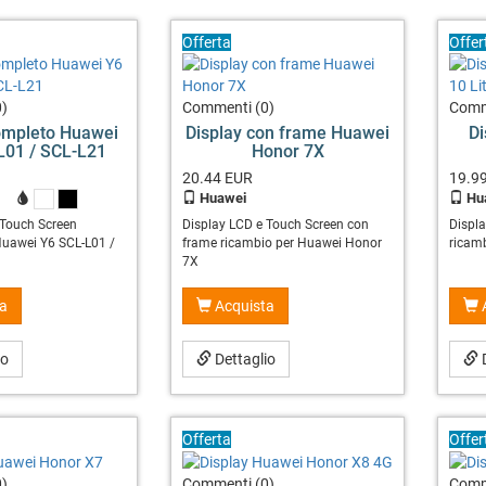
Offerta
Offer
)
Commenti (0)
Comm
ompleto Huawei
Display con frame Huawei
D
L01 / SCL-L21
Honor 7X
20.44
EUR
19.9
Huawei
Hu
X
X
 Touch Screen
Display LCD e Touch Screen con
Displ
Huawei Y6 SCL-L01 /
frame ricambio per Huawei Honor
ricamb
7X
a
Acquista
io
Dettaglio
D
Offerta
Offer
)
Commenti (0)
Comm