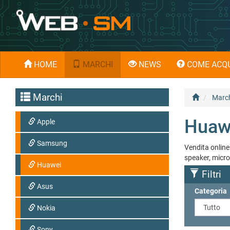
HOME
MARCHI
NEWS
COME ACQU
Marchi
Marc
Huaw
Apple
Samsung
Vendita online 
speaker, micro
Huawei
Filtri
Asus
Categoria
Nokia
Sony