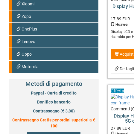
Xiaomi
Display H
Zopo
17.89
EUR
Huawei
OnePlus
Display LCD e
ricambio per 
Lenovo
Oppo
Acquist
Motorola
Dettagl
Metodi di pagamento
Offerta
Paypal - Carta di credito
Bonifico bancario
Commenti (0
Contrassegno (€ 3,80)
Display H
Contrassegno Gratis per ordini superiori a €
5G 
100
27.89
EUR
Huawei