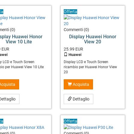
ta
Offerta
enti (0)
Commenti (0)
isplay Huawei Honor
Display Huawei Honor
View 10 Lite
View 20
9
EUR
25.99
EUR
awei
Huawei
ay LCD e Touch Screen
Display LCD e Touch Screen
io per Huawei View 10 Lite
ricambio per Huawei Honor View
20
Acquista
Acquista
ettaglio
Dettaglio
ta
Offerta
enti (0)
Commenti (0)