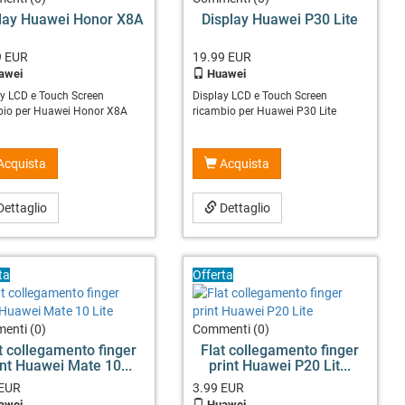
lay Huawei Honor X8A
Display Huawei P30 Lite
9
EUR
19.99
EUR
awei
Huawei
ay LCD e Touch Screen
Display LCD e Touch Screen
bio per Huawei Honor X8A
ricambio per Huawei P30 Lite
Acquista
Acquista
ettaglio
Dettaglio
ta
Offerta
enti (0)
Commenti (0)
t collegamento finger
Flat collegamento finger
int Huawei Mate 10...
print Huawei P20 Lit...
EUR
3.99
EUR
awei
Huawei