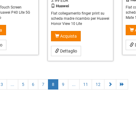
3.99
EUR
Huawei
 Touch Screen
Flat c
Huawei P40 Lite 5G
sched
Flat collegamento finger print su
o
Mate 1
scheda madre ricambio per Huawei
Honor View 10 Lite
a
Acquista
io
D
Dettaglio
3
...
5
6
7
8
9
...
11
12