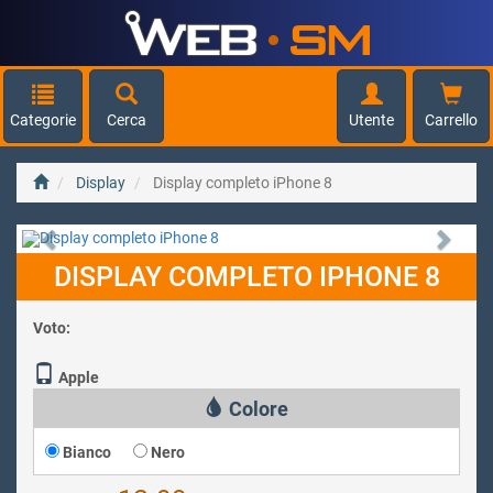
Categorie
Cerca
Utente
Carrello
Display
Display completo iPhone 8
Previous
Next
DISPLAY COMPLETO IPHONE 8
Voto:
Apple
Colore
Bianco
Nero