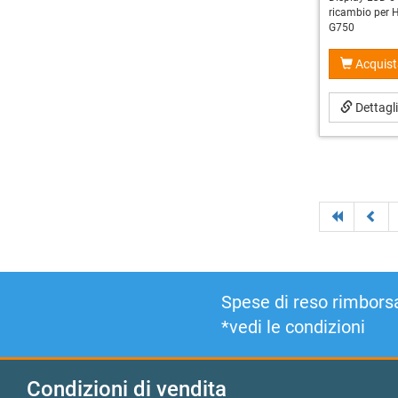
ricambio per 
G750
Acquist
Dettagl
Spese di reso rimborsa
*vedi le condizioni
Condizioni di vendita