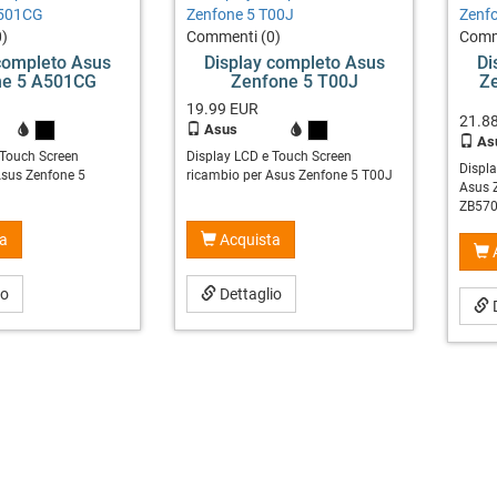
)
Commenti (0)
Comm
completo Asus
Display completo Asus
Di
ne 5 A501CG
Zenfone 5 T00J
Z
19.99
EUR
21.8
Asus
X
X
As
 Touch Screen
Display LCD e Touch Screen
Displ
Asus Zenfone 5
ricambio per Asus Zenfone 5 T00J
Asus 
ZB57
a
Acquista
io
Dettaglio
D