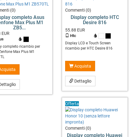
enti (0)
Commenti (0)
splay completo Asus
Display completo HTC
enfone Max Plus M1
Desire 816
ZB5...
55.88
EUR
8
EUR
Htc
X
X
us
X
Display LCD e Touch Screen
ay completo ricambio per
ricambio per HTC Desire 816
Zenfone Max Plus M1
0TL
Acquista
Acquista
Dettaglio
ettaglio
Offerta
Commenti (0)
Display completo Huawei