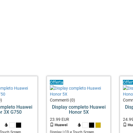
Offerta
Offer
)
Commenti (0)
Comm
ompleto Huawei
Display completo Huawei
Dis
r 3X G750
Honor 5X
23.99
EUR
24.9
Huawei
Hu
X
X
X
X
X
 Touch Screen
Display LCD e Touch Screen