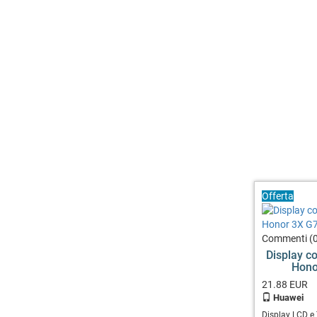
Offerta
Commenti (0
Display c
Hono
21.88
EUR
Huawei
Display LCD e