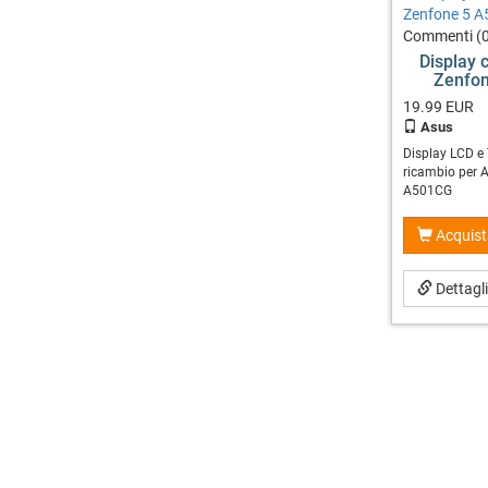
Commenti (0
Display 
Zenfo
19.99
EUR
Asus
Display LCD e
ricambio per 
A501CG
Acquist
Dettagl