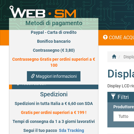
Metodi di pagamento
Paypal - Carta di credito
HOME
MARCHI
NEWS
COME ACQU
Bonifico bancario
Contrassegno (€ 3,80)
Categorie
Displ
Contrassegno Gratis per ordini superiori a €
100
Displ
Display
Maggiori informazioni
Touch screen
Display LCD ri
Spedizioni
Flat flex e dock ricarica
Filtri
Spedizioni in tutta Italia a € 6,60 con SDA
Produttore
Pellicole Hidrogel
Gratis per ordini superiori a € 199 !
Batterie
Tempi di consegna da 1 a 3 giorni lavorativi
Segui il tuo pacco
Sda Tracking
Speaker - Buzzer suoneria