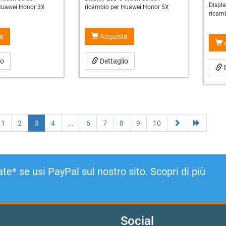
Displ
Huawei Honor 3X
ricambio per Huawei Honor 5X
ricam
a
Acquista
io
Dettaglio
D
1
2
3
4
...
6
7
8
9
10
te* se usi PayPal sul nostro sito. Scopri di più
Social