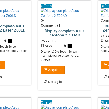
Offerta
Offer
)
5
/
1
Comm
Commenti (1)
completo Asus
Di
2 Laser Z00LD
Zen
Display completo Asus
Zenfone 2 Z00AD
21.9
As
X
25.99
EUR
Asus
X
 Touch Screen
Displ
Asus Zenfone 2 Laser
Asus 
Display LCD e Touch Screen
ricambio per Asus Zenfone 2
Z00AD
a
Acquista
io
D
Dettaglio
Offerta
Offer