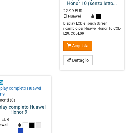
Honor 10 (senza letto...
22.99
EUR
Huawei
X
Display LCD e Touch Screen
ricambio per Huawei Honor 10 COL-
L29, COL-L09
Acquista
Dettaglio
ta
enti (0)
play completo Huawei
Honor 9
9
EUR
awei
X
X
X
X