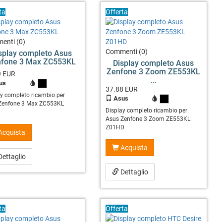
ta
Offerta
enti (0)
Commenti (0)
splay completo Asus
fone 3 Max ZC553KL
Display completo Asus
Zenfone 3 Zoom ZE553KL
9
EUR
...
us
X
37.88
EUR
ay completo ricambio per
Asus
X
Zenfone 3 Max ZC553KL
Display completo ricambio per
Asus Zenfone 3 Zoom ZE553KL
Z01HD
Acquista
Acquista
ettaglio
Dettaglio
ta
Offerta