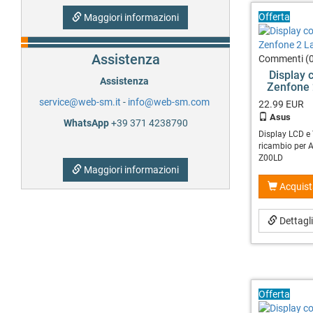
Offerta
Maggiori informazioni
Altri ricambi e componenti
Assistenza
Cover middle frame
Commenti (0
Display 
Assistenza
Zenfone 
Accessori
service@web-sm.it
-
info@web-sm.com
22.99
EUR
Attrezzatura per riparazioni
Asus
WhatsApp
+39 371 4238790
Display LCD e
ricambio per 
Z00LD
Maggiori informazioni
Acquist
Dettagl
Offerta