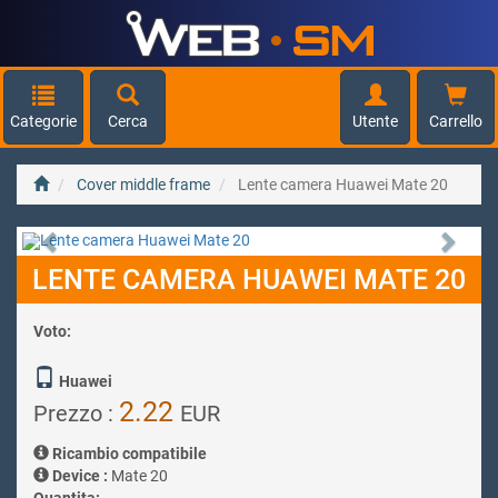
Categorie
Cerca
Utente
Carrello
Cover middle frame
Lente camera Huawei Mate 20
Previous
Next
LENTE CAMERA HUAWEI MATE 20
Voto:
Huawei
2.22
Prezzo :
EUR
Ricambio compatibile
Device :
Mate 20