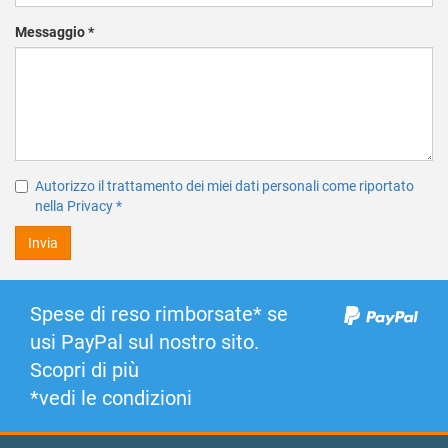
Messaggio
*
Autorizzo il trattamento dei miei dati personali come riportato
nella Privacy
*
Invia
Spese di reso rimborsate* se
usi PayPal sul nostro sito.
Scopri di più
*vedi le condizioni