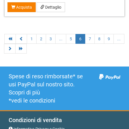
Acquista
Dettaglio
1
2
3
...
5
6
7
8
9
...
Spese di reso rimborsate* se
usi PayPal sul nostro sito.
Scopri di più
*vedi le condizioni
Condizioni di vendita
Informativa Privacy e Cookie