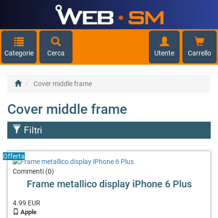
Categorie
Cerca
Utente
Carrello
Cover middle frame
Cover middle frame
Filtri
Offerta
Commenti (0)
Frame metallico display iPhone 6 Plus
4.99
EUR
Apple